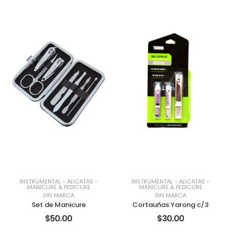
INSTRUMENTAL
-
ALICATAS
-
INSTRUMENTAL
-
ALICATAS
-
MANICURE & PEDICURE
MANICURE & PEDICURE
SIN MARCA
SIN MARCA
Set de Manicure
Cortauñas Yarong c/3
$50.00
$30.00